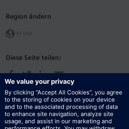
Region ändern
AT (de)
Diese Seite teilen: