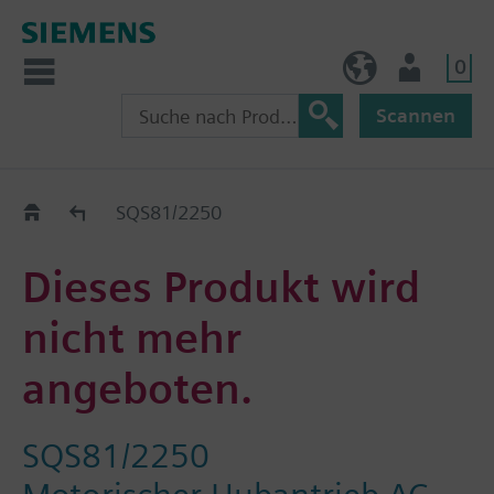
0
AT (de)
Nutzer
Scannen
Old2New
SQS81/2250
Dieses Produkt wird
nicht mehr
angeboten.
SQS81/2250