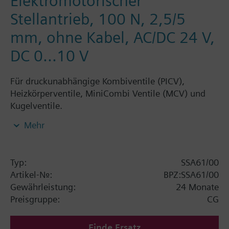
Elektromotorischer
Stellantrieb, 100 N, 2,5/5
mm, ohne Kabel, AC/DC 24 V,
DC 0...10 V
Für druckunabhängige Kombiventile (PICV),
Heizkörperventile, MiniCombi Ventile (MCV) und
Kugelventile.
Elektromotorische Stellantriebe zur stetigen
Mehr
Regelung in Applikationen für Heizkörper,
Kühldecken, VVS und Fan-Coils. Mit automatischer
Hubanpassung, kraftabhängiger Endabschaltung,
Typ:
SSA61/00
LED-Stellungsanzeige, Feedback Signal, und
Artikel-Nr.:
BPZ:SSA61/00
Handbetätigung. Passend auf Siemens PICV
Gewährleistung:
24 Monate
VPP46../VPI46.., Siemens Heizkörperventile
Preisgruppe:
CG
VDN../VEN../VUN.., Siemens MiniCombi-Ventile
VPD../VPE.., Siemens Kleinventile VD1..CLC und auf
Finde Ersatz
Heizkörperventile mit Anschluss M30 x 1,5 ohne