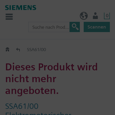
0
AT (de)
Nutzer
Scannen
Old2New
SSA61/00
Dieses Produkt wird
nicht mehr
angeboten.
SSA61/00