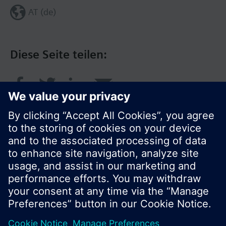
AT (de)
Diese Seite teilen:
© Siemens Schweiz AG 2016
Produktangebot und Preise können pro Land
variieren.