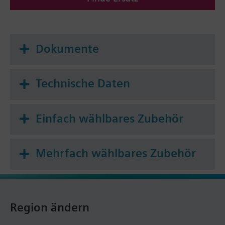
Adapter (Heimeier, Cazzaniga, Oventrop M30x1,5,
Honeywell-Braukmann, MNG, Junkers, Beulco neu).
Weitere Ventile anderer Hersteller auf Anfrage.
Dokumente
Weitere Informationen
Befestigung auf Ventil: Ueberwurfmutter M30 x 1,5
Technische Daten
Minimaler Hub von 1,2 mm nötig für
Selbstkalibrierung
Einfach wählbares Zubehör
Mehrfach wählbares Zubehör
Region ändern