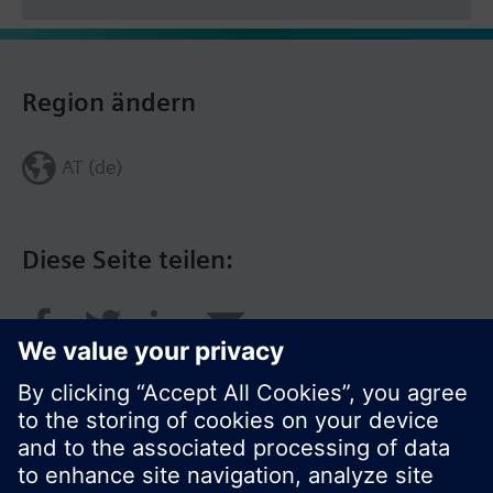
Region ändern
AT (de)
Diese Seite teilen: