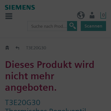
0
AT (de)
Nutzer
Scannen
Old2New
T3E20G30
Dieses Produkt wird
nicht mehr
angeboten.
T3E20G30