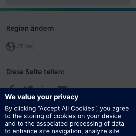
Region ändern
AT (de)
Diese Seite teilen: