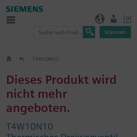
0
AT (de)
Nutzer
Scannen
Old2New
T4W10N10
Dieses Produkt wird
nicht mehr
angeboten.
T4W10N10