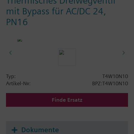
Thermisches Dreiwegventil
mit Bypass für AC/DC 24,
PN16
Typ:
T4W10N10
Artikel-Nr.:
BPZ:T4W10N10
Finde Ersatz
Dokumente