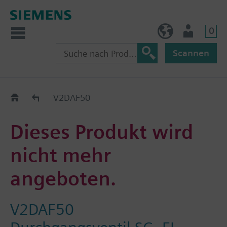
0
AT (de)
Nutzer
Scannen
Old2New
V2DAF50
Dieses Produkt wird
nicht mehr
angeboten.
V2DAF50