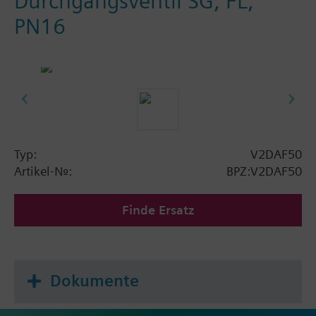
Durchgangsventil SG, FL,
PN16
Typ:
V2DAF50
Artikel-Nr.:
BPZ:V2DAF50
Finde Ersatz
Dokumente