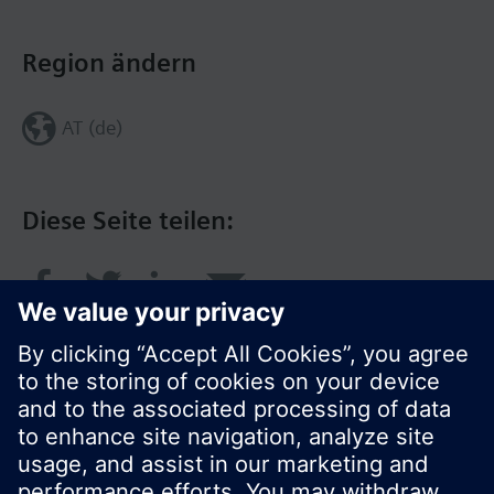
Region ändern
AT (de)
Diese Seite teilen: