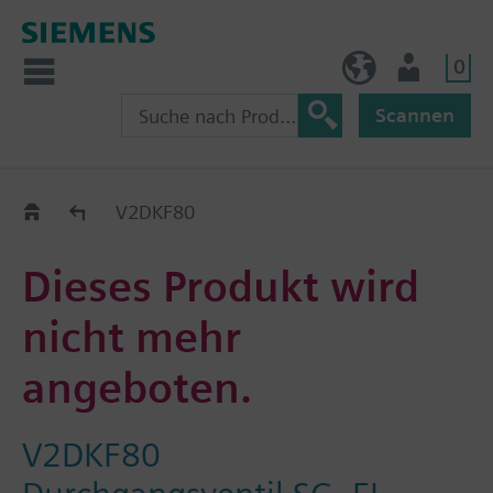
0
AT (de)
Nutzer
Scannen
Old2New
V2DKF80
Dieses Produkt wird
nicht mehr
angeboten.
V2DKF80