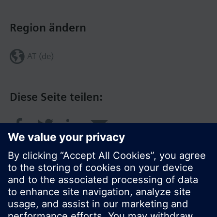
Region ändern
AT (de)
Diese Seite teilen: