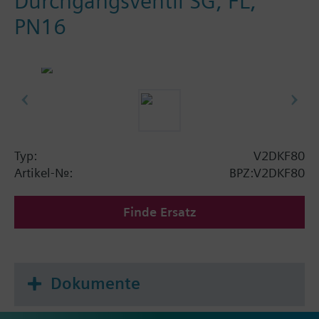
Durchgangsventil SG, FL,
PN16
Typ:
V2DKF80
Artikel-Nr.:
BPZ:V2DKF80
Finde Ersatz
Dokumente