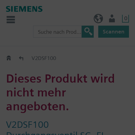
0
AT (de)
Nutzer
Scannen
Old2New
V2DSF100
Dieses Produkt wird
nicht mehr
angeboten.
V2DSF100