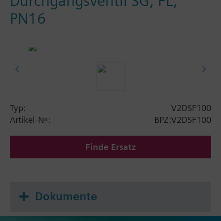
Durchgangsventil SG, FL,
PN16
Typ:
V2DSF100
Artikel-Nr.:
BPZ:V2DSF100
Finde Ersatz
Dokumente