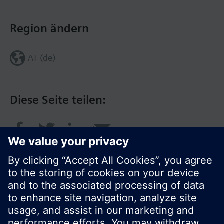
Region ändern
AT (de)
Diese Seite teilen: