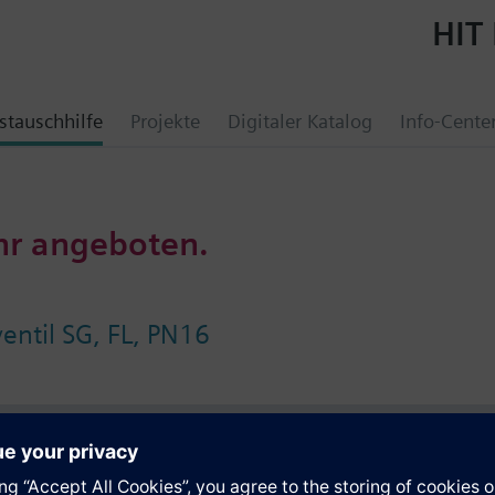
HIT 
tauschhilfe
Projekte
Digitaler Katalog
Info-Cente
hr angeboten.
ntil SG, FL, PN16
e