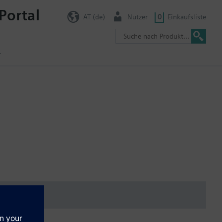
Portal
AT (de)
Nutzer
0
Einkaufsliste
r