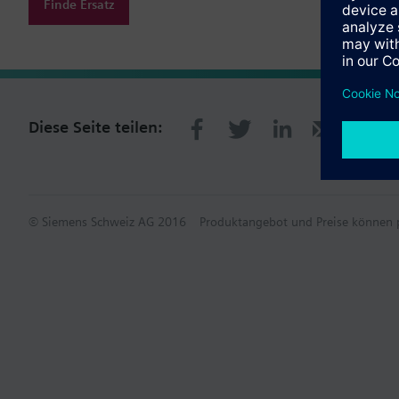
Finde Ersatz
Diese Seite teilen:
© Siemens Schweiz AG 2016
Produktangebot und Preise können p