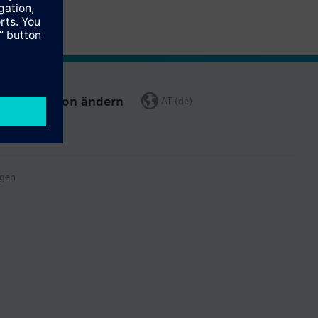
Region ändern
AT (de)
gen