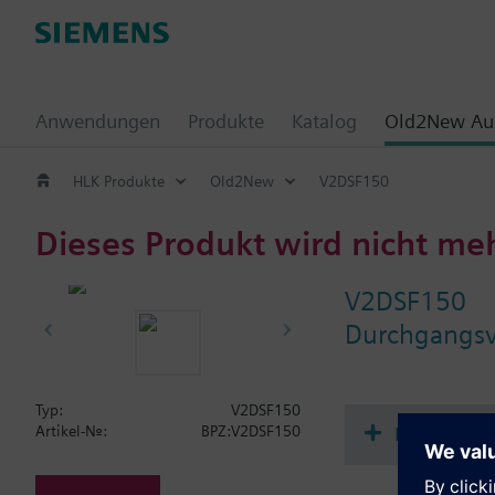
Anwendungen
Produkte
Katalog
Old2New Aus
HLK Produkte
Old2New
V2DSF150
Dieses Produkt wird nicht me
V2DSF150
Durchgangsve
Typ:
V2DSF150
Dokument
Artikel-Nr.:
BPZ:V2DSF150