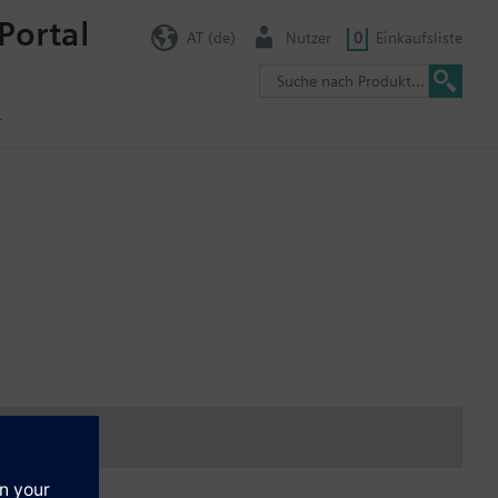
Portal
AT (de)
Nutzer
0
Einkaufsliste
r