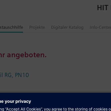
HIT 
tauschhilfe
Projekte
Digitaler Katalog
Info-Cente
hr angeboten.
il RG, PN10
e