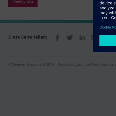
Finde Ersatz
Diese Seite teilen:
© Siemens Schweiz AG 2016
Produktangebot und Preise können p