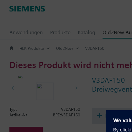
Anwendungen
Produkte
Katalog
Old2New Aus
HLK Produkte
Old2New
V3DAF150
Dieses Produkt wird nicht me
V3DAF150
Dreiwegvent
Typ:
V3DAF150
Dokument
Artikel-Nr.:
BPZ:V3DAF150