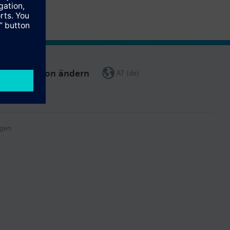
Region ändern
AT (de)
gen