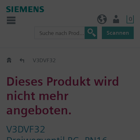
0
AT (de)
Nutzer
Scannen
Old2New
V3DVF32
Dieses Produkt wird
nicht mehr
angeboten.
V3DVF32