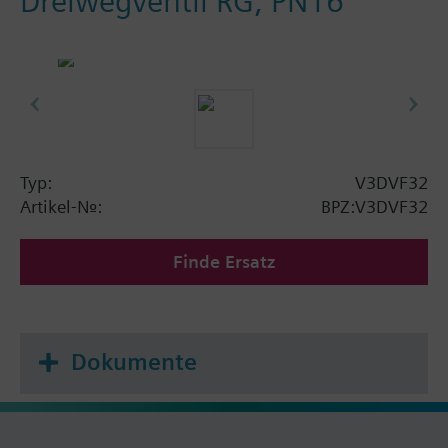
Dreiwegventil RG, PN16
Typ:
V3DVF32
Artikel-Nr.:
BPZ:V3DVF32
Finde Ersatz
Dokumente