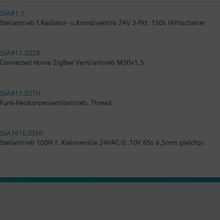
SSA81.1
Stellantrieb f.Radiator- u.Kombiventile 24V 3-Pkt. 150s Hilfsschalter
SSA911.02ZB
Connected Home ZigBee Ventilantrieb M30x1,5
SSA911.02TH
Funk-Heizkörperventilantrieb, Thread
SSA161E.05HF
Stellantrieb 100N f. Kleinventile 24VAC 0..10V 65s 6,5mm gleichpr.