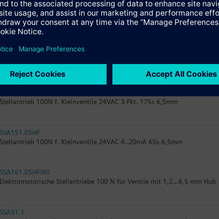
RTN51
Thermostatkopf mit Frostschutz u. Schließf. f. Rad.Vent. RAL9016
SSA31.04
Stellantrieb f. Zonen- u. Kleinventile V.I46.. 230V 3-Pkt. 43s
SSA131.00
Stellantrieb 100N f. Kleinventile 24VAC 3-Pkt. 175s 6,5mm
SSA151.05HF
Stellantrieb 100N f. Kleinventile 24VAC 4..20mA 65s 6,5mm
SSA161.05HF/80
Elektromotorische Stellantriebe 100 N für Ventile mit 1,2...6,5 mm Hub
SSA31.1