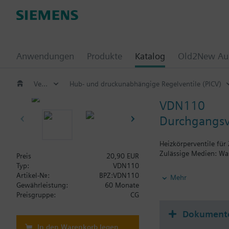
Anwendungen
Produkte
Katalog
Old2New Aus
Ventile und Stellantriebe
Hub- und druckunabhängige Regelventile (PICV)
VDN110
Durchgangsve
Heizkörperventile fü
Zulässige Medien: Was
Preis
20,90 EUR
Typ:
VDN110
Weitere Informatione
Artikel-Nr.:
BPZ:VDN110
Mehr
Die Ventile können mi
Gewährleistung:
60 Monate
Preisgruppe:
CG
Dokument
In den Warenkorb legen