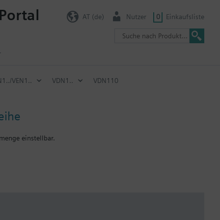
Portal
AT (de)
Nutzer
0
Einkaufsliste
r
1../VEN1..
VDN1..
VDN110
eihe
menge einstellbar.