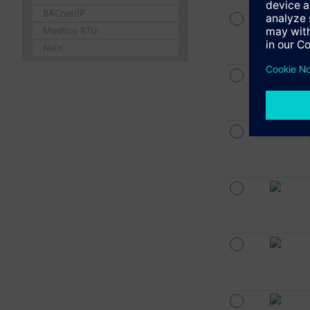
BACnet/IP
Modbus RTU
Nein