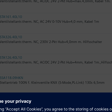
Ventilstellantr.therm. NC, AC/DC 24V 2-Pkt Hub=max.4,0mm, Kabel 1m.
STA161.40L10
Ventilstellantr.therm. NC, AC 24V 0-10V Hub=4,0 mm, Kabel 1m
STA326.40L10
Ventilstellantr.therm. NC, 230V 2-Pkt Hub=4,0mm m. Hilfsschalter
STA126.40L10
Ventilstellantr.therm. NC, AC/DC 24V 2-Pkt Hub=4mm, Kabel 1m.,Hilfssc
SSA118.09HKN
Stellantrieb 100N f. Kleinventile KNX (S-Mode,PL-Link) 130s 6,5mm
RTN71
Thermostatkopf m. Fernfühler mit 2m Kapillare f. Rad.Vent.