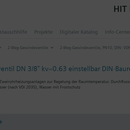
HIT 
tauschhilfe
Projekte
Digitaler Katalog
Info-Cente
2-Weg-Gewindeventile
2-Weg-Gewindeventile, PN10, DIN: VDN
ntil DN 3/8" kv=0.63 einstellbar DIN-Baur
r Zweirohrheizungsanlagen zur Regelung der Raumtemperatur. Durchfluss
ser (nach VDI 2035), Wasser mit Frostschutz
n
t den Siemens Stellantrieben RTN../SSA../STA.. betätigt werden.
e