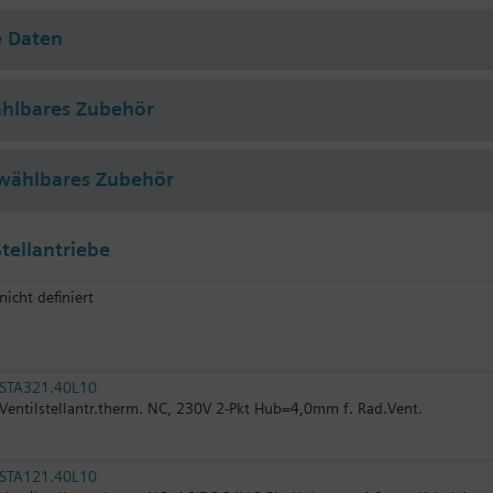
e Daten
ählbares Zubehör
wählbares Zubehör
tellantriebe
nicht definiert
STA321.40L10
Ventilstellantr.therm. NC, 230V 2-Pkt Hub=4,0mm f. Rad.Vent.
STA121.40L10