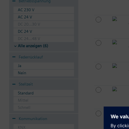
Betriebsspannung
AC 230 V
AC 24 V
DC 20...30 V
DC 24 V
DC 24...48 V
Alle anzeigen (6)
Federrücklauf
Ja
Nein
Stellzeit
Standard
Mittel
Schnell
Kommunikation
KNX