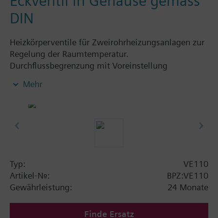
Eckventil in Gehäuse gemäss
DIN
Heizkörperventile für Zweirohrheizungsanlagen zur
Regelung der Raumtemperatur.
Durchflussbegrenzung mit Voreinstellung
einstellbar.
Mehr
Weitere Informationen
Die Ventile können mit den Acvatix Ventilantrieben
SSA../STA../RT../REH.. betätigt werden.
Typ:
VE110
Artikel-Nr.:
BPZ:VE110
Gewährleistung:
24 Monate
Finde Ersatz