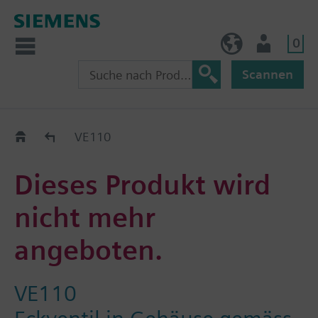
0
AT (de)
Nutzer
Scannen
Old2New
VE110
Dieses Produkt wird
nicht mehr
angeboten.
VE110