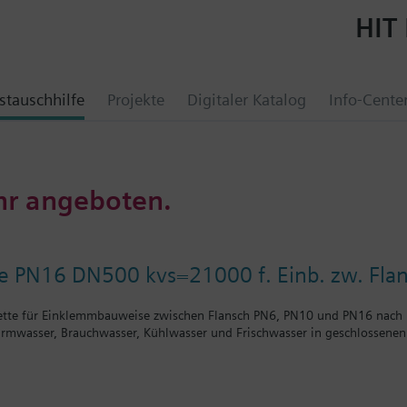
HIT 
tauschhilfe
Projekte
Digitaler Katalog
Info-Cente
hr angeboten.
e PN16 DN500 kvs=21000 f. Einb. zw. Flans
tte für Einklemmbauweise zwischen Flansch PN6, PN10 und PN16 nach
armwasser, Brauchwasser, Kühlwasser und Frischwasser in geschlossenen
n
ontage