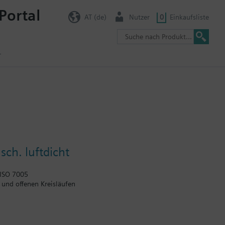
Portal
AT (de)
Nutzer
0
Einkaufsliste
r
ch. luftdicht
 ISO 7005
 und offenen Kreisläufen