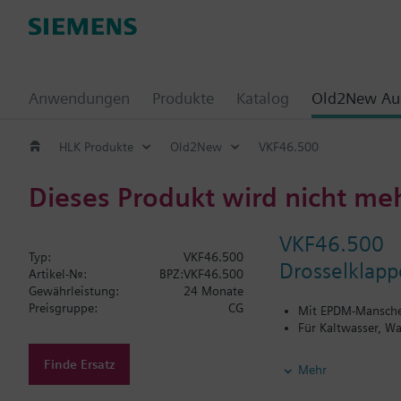
Anwendungen
Produkte
Katalog
Old2New Aus
HLK Produkte
Old2New
VKF46.500
Dieses Produkt wird nicht me
VKF46.500
Typ:
VKF46.500
Drosselklapp
Artikel-Nr.:
BPZ:VKF46.500
Gewährleistung:
24 Monate
Preisgruppe:
CG
Mit EPDM-Mansche
Für Kaltwasser, W
Weitere Informatione
Finde Ersatz
Mehr
Nur PN16
SQL36E1..: Direkte M