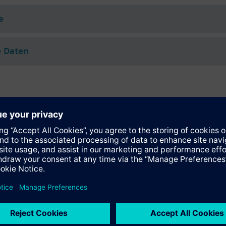
e
e Daten