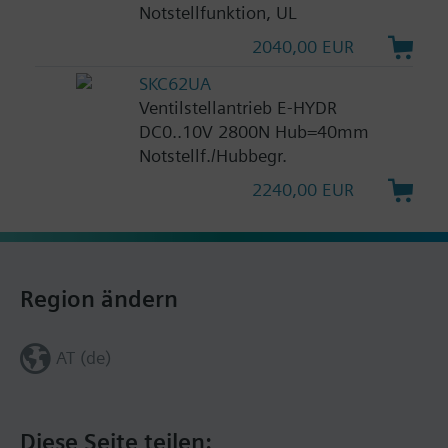
Notstellfunktion, UL
2040,00 EUR
SKC62UA
Ventilstellantrieb E-HYDR
DC0..10V 2800N Hub=40mm
Notstellf./Hubbegr.
2240,00 EUR
Region ändern
AT (de)
Diese Seite teilen: