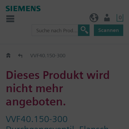
0
AT (de)
Nutzer
Scannen
Old2New
VVF40.150-300
Dieses Produkt wird
nicht mehr
angeboten.
VVF40.150-300