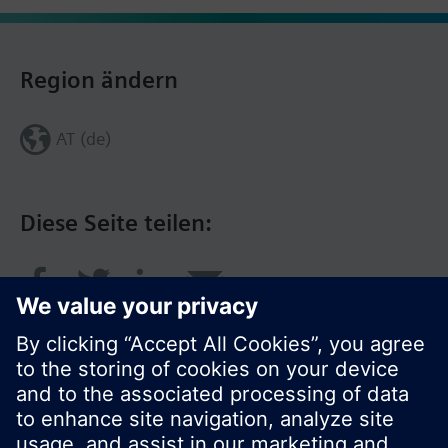
Region ändern
AT (de)
Diese Seite teilen: