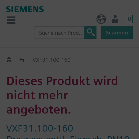
0
AT (de)
Nutzer
Scannen
Old2New
VXF31.100-160
Dieses Produkt wird
nicht mehr
angeboten.
VXF31.100-160