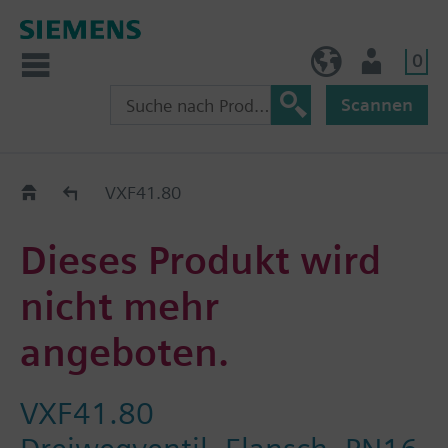
0
AT (de)
Nutzer
Scannen
Old2New
VXF41.80
Dieses Produkt wird
nicht mehr
angeboten.
VXF41.80