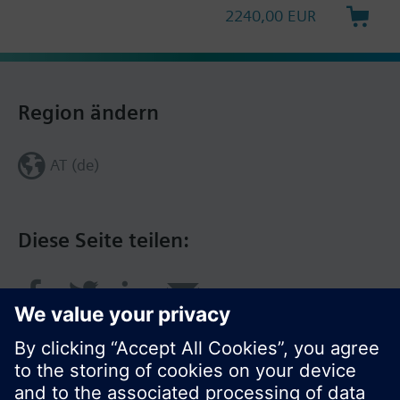
2240,00 EUR
Region ändern
AT (de)
Diese Seite teilen: