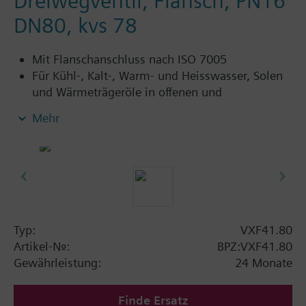
Dreiwegventil, Flansch, PN16
DN80, kvs 78
Mit Flanschanschluss nach ISO 7005
Für Kühl-, Kalt-, Warm- und Heisswasser, Solen
und Wärmeträgeröle in offenen und
geschlossenen Kreisläufen
Mehr
Weitere Informationen
VXF41…4: Stopfbuchse mit PTFE Manschettte
für Temperaturen bis 180 °C
VXF41…5: Stopfbuchse mit PTFE Manschettte,
silikonfreie Ausführung, für Temperaturen bis
180 °C
Typ:
VXF41.80
Artikel-Nr.:
BPZ:VXF41.80
Verfügbar bis Sommer 2011, anschliessend
Gewährleistung:
24 Monate
Dreiwegventile VXF43.., bzw. VXF53.. bestellen.
Finde Ersatz