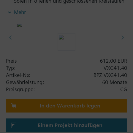
Solen in offenen und geschlossenen Kreisläufen
Mehr
Weitere Informationen
VXG41..01 sind DVGW zertifiziert
Preis
612,00 EUR
Typ:
VXG41.40
Artikel-Nr.:
BPZ:VXG41.40
Gewährleistung:
60 Monate
Preisgruppe:
CG
In den Warenkorb legen
Einem Projekt hinzufügen