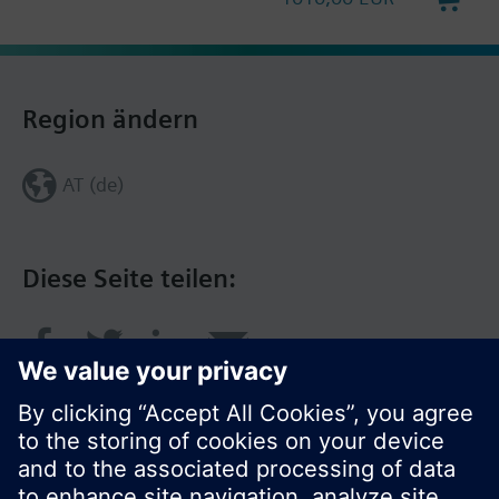
Region ändern
AT (de)
Diese Seite teilen: