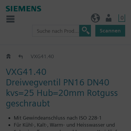
0
AT (de)
Nutzer
Scannen
VXG41..
VXG41.40
VXG41.40
Dreiwegventil PN16 DN40
kvs=25 Hub=20mm Rotguss
geschraubt
Mit Gewindeanschluss nach ISO 228-1
Für Kühl-‚ Kalt-‚ Warm- und Heisswasser und