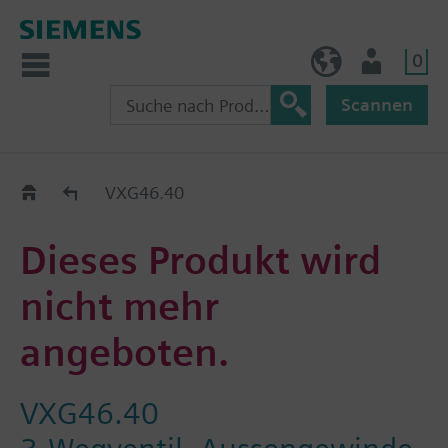
0
AT (de)
Nutzer
Scannen
Old2New
VXG46.40
Dieses Produkt wird
nicht mehr
angeboten.
VXG46.40