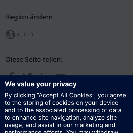
Region ändern
AT (de)
Diese Seite teilen: