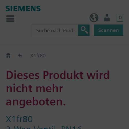
0
AT (de)
Nutzer
Scannen
Old2New
X1fr80
Dieses Produkt wird
nicht mehr
angeboten.
X1fr80