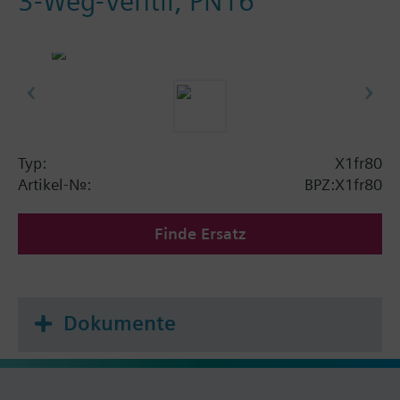
3-Weg-Ventil, PN16
Typ:
X1fr80
Artikel-Nr.:
BPZ:X1fr80
Finde Ersatz
Dokumente