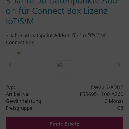
3 Jahre 50 Datenpunkte Add-
on für Connect Box Lizenz
IoT/S/M
3 Jahre 50 Datapoint Add-on für "IoT"/"S"/"M"
Connect Box
Typ:
CWG.L3-ADD2
Artikel-Nr.:
P55695-L100-A260
Gewährleistung:
0 Monat
Preisgruppe:
C8
Finde Ersatz