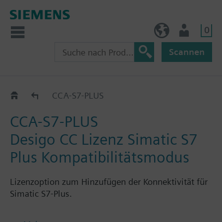
0
AT (de)
Nutzer
Scannen
CCA-..-..
CCA-S7-PLUS
CCA-S7-PLUS
Desigo CC Lizenz Simatic S7
Plus Kompatibilitätsmodus
Lizenzoption zum Hinzufügen der Konnektivität für
Simatic S7-Plus.
Hinweise: