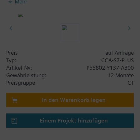
Mehr
- Erfordert eine CCA-STD-FSET oder CCA-CMPT-GW
Lizenz.
- Erfordert eine CCA-S7-CONN Lizenzoption für
Konnektivität zu >8 SPS.
Preis
auf Anfrage
Typ:
CCA-S7-PLUS
Artikel-Nr.:
P55802-Y137-A300
Gewährleistung:
12 Monate
Preisgruppe:
CT
In den Warenkorb legen
Einem Projekt hinzufügen