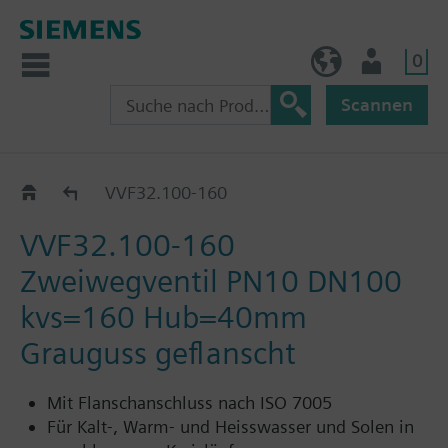
0
AT (de)
Nutzer
Scannen
VVF32..
VVF32.100-160
VVF32.100-160
Zweiwegventil PN10 DN100
kvs=160 Hub=40mm
Grauguss geflanscht
Mit Flanschanschluss nach ISO 7005
Für Kalt-, Warm- und Heisswasser und Solen in