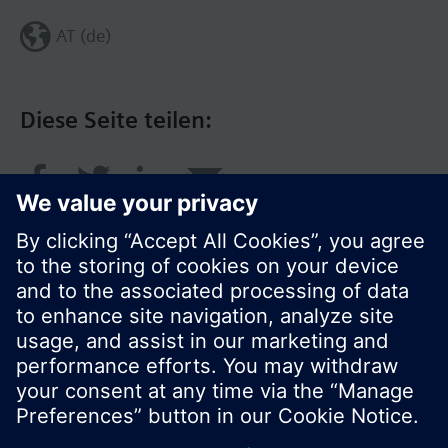
AT (de)
Diese Seite teilen:
© Siemens Schweiz AG 2016
Produktangebot und Preise können pro Land
variieren.