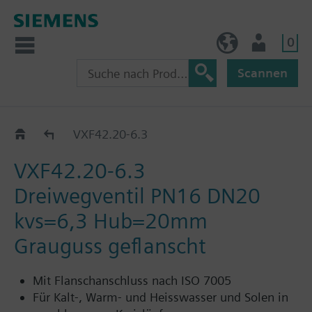
0
AT (de)
Nutzer
Scannen
VXF42..
VXF42.20-6.3
VXF42.20-6.3
Dreiwegventil PN16 DN20
kvs=6,3 Hub=20mm
Grauguss geflanscht
Mit Flanschanschluss nach ISO 7005
Für Kalt-, Warm- und Heisswasser und Solen in