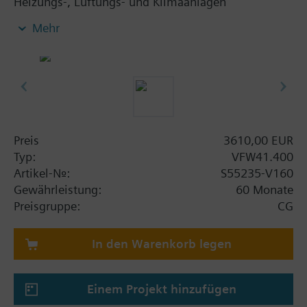
Heizungs-, Lüftungs- und Klimaanlagen
motorisierte oder handbetätigte Regel- oder
Mehr
Absperrorgane. Für offene und geschlossene
Kreisläufe, dichtschliessend.
Weitere Informationen
SQL36E...: Direkte Montage
Preis
3610,00 EUR
Typ:
VFW41.400
Artikel-Nr.:
S55235-V160
Gewährleistung:
60 Monate
Preisgruppe:
CG
In den Warenkorb legen
Einem Projekt hinzufügen