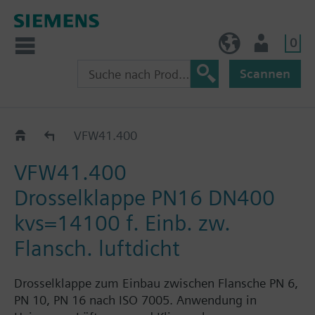
0
AT (de)
Nutzer
Scannen
VFW41..
VFW41.400
VFW41.400
Drosselklappe PN16 DN400
kvs=14100 f. Einb. zw.
Flansch. luftdicht
Drosselklappe zum Einbau zwischen Flansche PN 6,
PN 10, PN 16 nach ISO 7005. Anwendung in