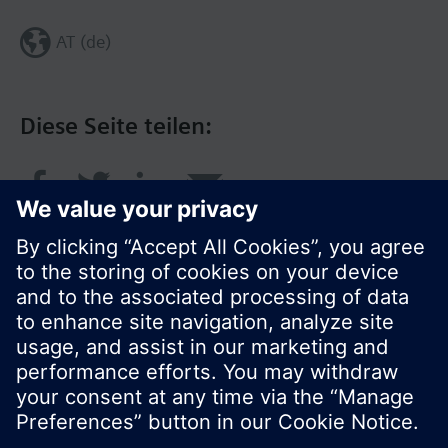
AT (de)
Diese Seite teilen:
© Siemens Schweiz AG 2016
Produktangebot und Preise können pro Land
variieren.