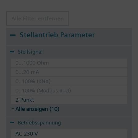
Alle Filter entfernen
Stellantrieb Parameter
Stellsignal
0...1000 Ohm
0...20 mA
0..100% (KNX)
0..100% (Modbus RTU)
2-Punkt
Alle anzeigen (10)
Betriebsspannung
AC 230 V