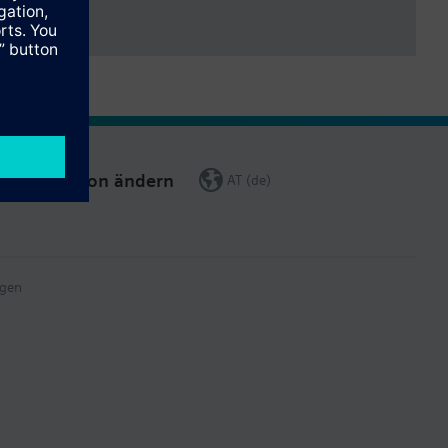
Region ändern
AT (de)
gen