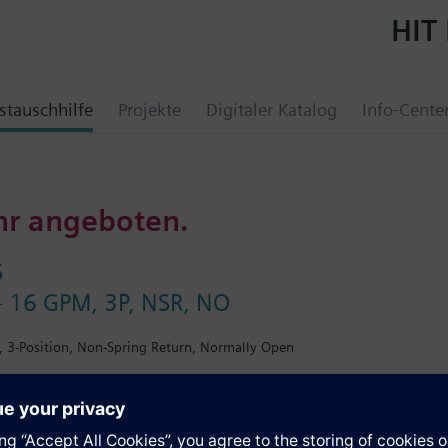
HIT 
tauschhilfe
Projekte
Digitaler Katalog
Info-Cente
hr angeboten.
5
 - 16 GPM, 3P, NSR, NO
M, 3-Position, Non-Spring Return, Normally Open
e