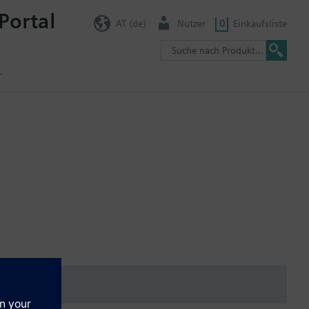
Portal
AT (de)
Nutzer
0
Einkaufsliste
r