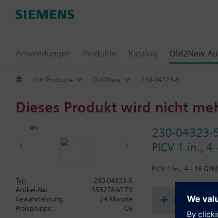
Anwendungen
Produkte
Katalog
Old2New Aus
HLK Produkte
Old2New
230-04323-5
Dieses Produkt wird nicht me
230-04323-
PICV 1 in., 4
PICV 1 in., 4 - 16 GP
Typ:
230-04323-5
Artikel-Nr.:
S55278-V170
Dokument
Gewährleistung:
24 Monate
Preisgruppe:
CG