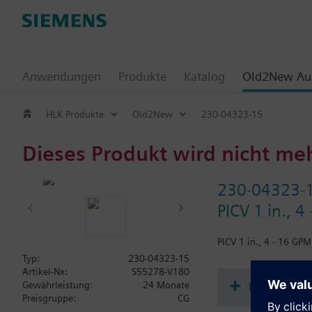
Anwendungen
Produkte
Katalog
Old2New Aus
HLK Produkte
Old2New
230-04323-15
Dieses Produkt wird nicht me
230-04323-
PICV 1 in., 4
PICV 1 in., 4 - 16 GP
Typ:
230-04323-15
Artikel-Nr.:
S55278-V180
Dokument
Gewährleistung:
24 Monate
Preisgruppe:
CG