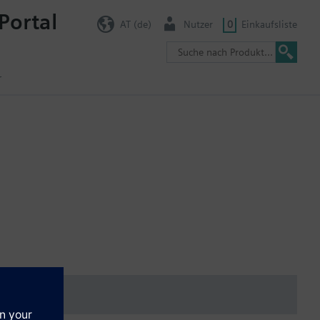
Portal
AT (de)
Nutzer
0
Einkaufsliste
r