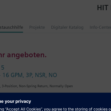
HIT 
tauschhilfe
Projekte
Digitaler Katalog
Info-Cente
hr angeboten.
15
 - 16 GPM, 3P, NSR, NO
M, 3-Position, Non-Spring Return, Normally Open
e