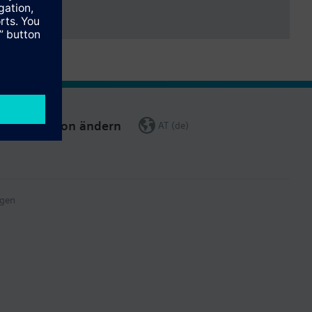
Region ändern
AT (de)
gen