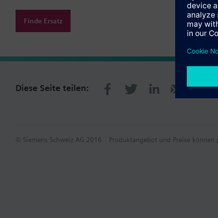
Finde Ersatz
Diese Seite teilen:
© Siemens Schweiz AG 2016
Produktangebot und Preise können p