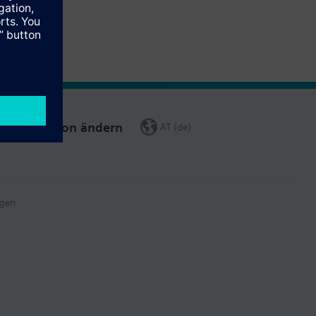
Region ändern
AT (de)
gen