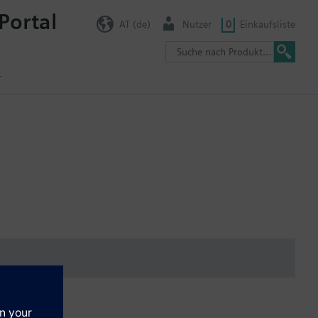
Portal
AT (de)
Nutzer
0
Einkaufsliste
r