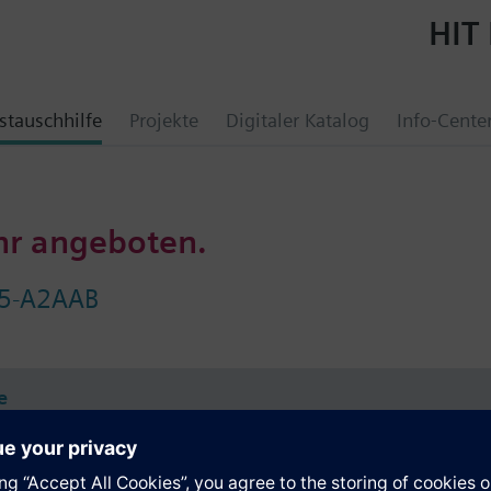
HIT 
tauschhilfe
Projekte
Digitaler Katalog
Info-Cente
hr angeboten.
5-A2AAB
e