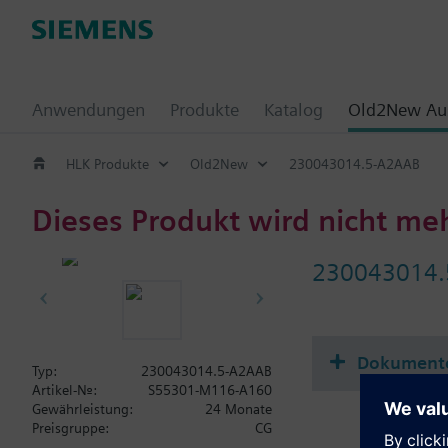
Anwendungen
Produkte
Katalog
Old2New Aus
HLK Produkte
Old2New
230043014.5-A2AAB
Dieses Produkt wird nicht me
230043014.
Dokument
Typ:
230043014.5-A2AAB
Artikel-Nr.:
S55301-M116-A160
Gewährleistung:
24 Monate
Preisgruppe:
CG