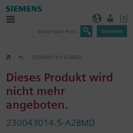
0
AT (de)
Nutzer
Scannen
Old2New
230043014.5-A2BMD
Dieses Produkt wird
nicht mehr
angeboten.
230043014.5-A2BMD