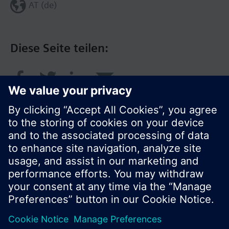
AT (de)
TXM1.8D
TXM1.16D
TXM1.8U
Diese Seite teilen:
TXM1.8U-ML
TXM1.8X
TXM1.8X-ML
TXM1.6R
TXM1.6R-M
TXM1.8P
TXM1.8T
TXM1.4D3R
© Siemens Schweiz AG 2016
Produktangebot und Preise können pro Land
variieren.