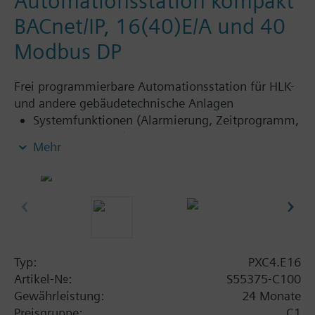
Automationsstation kompakt
BACnet/IP, 16(40)E/A und 40
Modbus DP
Frei programmierbare Automationsstation für HLK-
und andere gebäudetechnische Anlagen
Systemfunktionen (Alarmierung, Zeitprogramm,
Trendfunktionen)
Mehr
Frei programmierbar (angelehnt an den CEN-
Standard 11312). Alle Funktionsbausteine,
verfügbar in Bibliotheken, können grafisch
verbunden werden.
16 Ein-/Ausgänge sind integriert: 12 universelle
Ein-/Ausgänge und 4 Relaisausgänge
Direkter Anschluss von I/O-Modulen TXM. Bis zu
Typ:
PXC4.E16
4 TXM-Module (typenabhängig) können direkt
Artikel-Nr.:
S55375-C100
gespiesen werden. Die maximale Anzahl von
Gewährleistung:
24 Monate
Ein-/Ausgängen (onboard und TXM) ist 40.
Preisgruppe:
C1