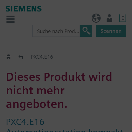
0
AT (de)
Nutzer
Scannen
Old2New
PXC4.E16
Dieses Produkt wird
nicht mehr
angeboten.
PXC4.E16