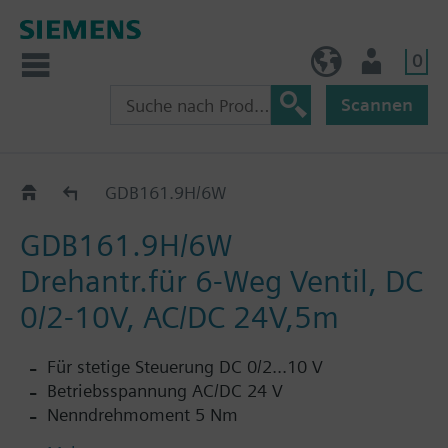
0
AT (de)
Nutzer
Scannen
GDB..9E
GDB161.9H/6W
GDB161.9H/6W
Drehantr.für 6-Weg Ventil, DC
0/2-10V, AC/DC 24V,5m
Für stetige Steuerung DC 0/2...10 V
Betriebsspannung AC/DC 24 V
Nenndrehmoment 5 Nm
Stellzeit 150 s