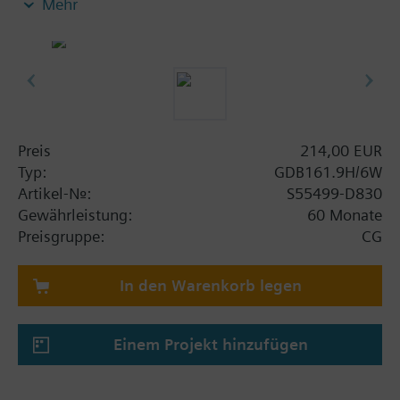
Mehr
Ohne Federrücklauf
Vorverdrahtet mit 5 m langem Anschlusskabel
Preis
214,00 EUR
Typ:
GDB161.9H/6W
Artikel-Nr.:
S55499-D830
Gewährleistung:
60 Monate
Preisgruppe:
CG
In den Warenkorb legen
Einem Projekt hinzufügen