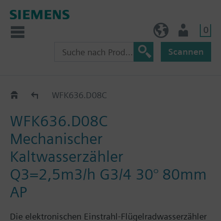
0
AT (de)
Nutzer
Scannen
WF.636..
WFK636.D08C
WFK636.D08C
Mechanischer
Kaltwasserzähler
Q3=2,5m3/h G3/4 30° 80mm
AP
Die elektronischen Einstrahl-Flügelradwasserzähler