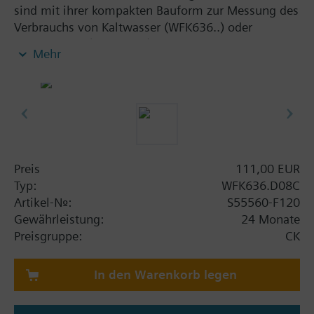
sind mit ihrer kompakten Bauform zur Messung des
Verbrauchs von Kaltwasser (WFK636..) oder
Warmwasser (WFW636..) konzipiert. Sie sind als
Mehr
Aufputzvariante mit einem Durchflussmessteil aus
Messing in verschiedenen Baugrössen als
Trockenläufer erhältlich. Die vom Zähler ermittelten
Verbrauchswerte können am Zähler selber oder aus
der Ferne via M-Bus-Funk (AMR/walk-by)
ausgelesen werden. Die Wasserzähler sind mit S-,
C-Mode oder OMS-Kommunikation erhältlich.
Preis
111,00 EUR
Für eine sichere Datenübertragung stehen
Typ:
WFK636.D08C
elektronischen Einstrahl-Flügelradwasserzähler mit
Artikel-Nr.:
S55560-F120
einer AES-128 verschlüsselter Datenübertragung
Gewährleistung:
24 Monate
nach OMS-Verschlüsselungsmode 5 zur Verfügung.
Preisgruppe:
CK
Die Wasserzähler weisen folgende metrologische
In den Warenkorb legen
Klassen auf:
- Horizontal: R80
- Vertikal: R40