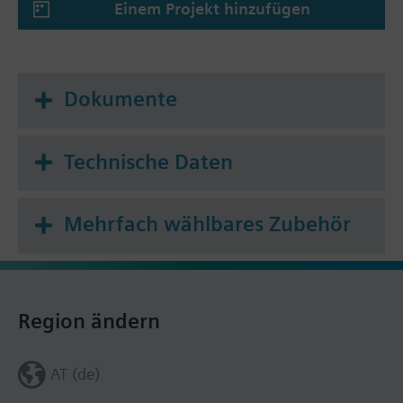
Einem Projekt hinzufügen
Hauptanwendungsgebiete sind Trinkwasseranlagen
in Wohn- und Nichtwohnbauten und
Wasserversorgungsanlagen.
Dokumente
Die Montageanleitung liegt den Zählern in
folgenden Sprachen bei: Bulgarisch, Deutsch,
Englisch, Finnisch, Französisch, Griechisch,
Technische Daten
Holländisch, Italienisch, Kroatisch, Litauisch,
Norwegisch, Polnisch, Rumänisch, Russisch,
Slowakisch, Slowenisch, Spanisch, Tschechisch,
Mehrfach wählbares Zubehör
Türkisch und Ungarisch.
Region ändern
AT (de)