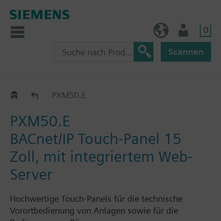
0
AT (de)
Nutzer
Scannen
PXM..E Control Point
PXM50.E
PXM50.E
BACnet/IP Touch-Panel 15
Zoll, mit integriertem Web-
Server
Hochwertige Touch-Panels für die technische
Vorortbedienung von Anlagen sowie für die