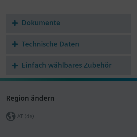
LED zur Alarmanzeige bei inaktivem Bildschirm
Betriebsspannung AC 24 V oder DC 24 V
Dokumente
Technische Daten
Einfach wählbares Zubehör
Region ändern
AT (de)