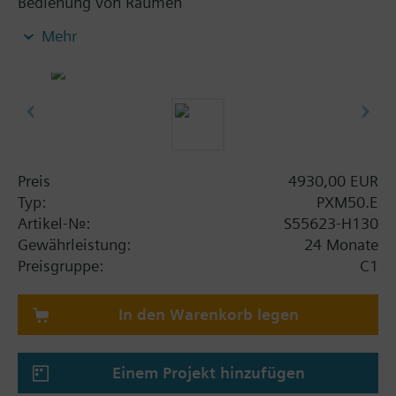
Bedienung von Räumen
Optimiert für die lokale Vorortbedienung des
Mehr
Gebäudeautomationssystem Desigo
Eingebauter Web-Server mit einer BACnet/IP
Web-Schnittstelle zum Anschluss eines HTML5
Web-Browsers auf einem Gerät im Netz
Generisches Bedienen und Beobachten der
Anlagenfunktionen (Alarme,
Zeitschaltprogramme, Kalender,
Preis
4930,00 EUR
Sollwertänderungen, Anzeige von Istwerten etc.)
Typ:
PXM50.E
Offline-Engineering mit ABT Site
Artikel-Nr.:
S55623-H130
Online-Engineering mit HTML5.0 Web-Browser
Gewährleistung:
24 Monate
Kompakter Aufbau mit geringer Einbautiefe, für
Preisgruppe:
C1
die Montage in Schaltschranktüre
Wandmontage mit separat bestellbarem
In den Warenkorb legen
Einbaurahmen
15.6" Hochauflösendes, kapazitives Touch-
Display im Breitbild-Format, Auflösung: 1366 x
Einem Projekt hinzufügen
768