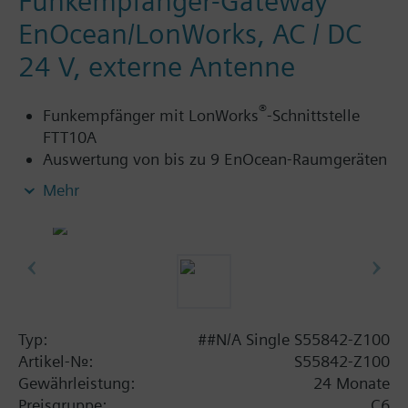
Funkempfänger-Gateway
EnOcean/LonWorks, AC / DC
24 V, externe Antenne
®
Funkempfänger mit LonWorks
-Schnittstelle
FTT10A
Auswertung von bis zu 9 EnOcean-Raumgeräten
(Raumtemperatur und Sollwertverstellung)
Mehr
Weitere Informationen
Verwendbar mit:
Desigo RXC
®
Geräte / Systeme mit LonWorks
-
Kommunikation
Typ:
##N/A Single S55842-Z100
Eine externen Antenne gehört zum Lieferumfang.
Artikel-Nr.:
S55842-Z100
Gewährleistung:
24 Monate
Preisgruppe:
C6