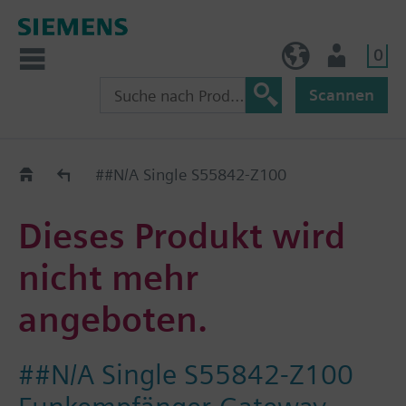
0
AT (de)
Nutzer
Scannen
Old2New
##N/A Single S55842-Z100
Dieses Produkt wird
nicht mehr
angeboten.
##N/A Single S55842-Z100