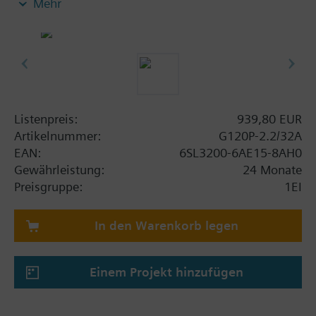
Mehr
Power Module PM230, Control Unit CU230P-2-BT
mit Schirmanschlussblech ohne Bedienpanel.
Zusatzinformation
Bei Einsatz eines Schirmanschlusssatzes erhöht sich
die Bauhöhe wie folgt: FSA: 80 mm; FSB: 78 mm;
FSC: 77 mm; FSD, FSE, FSF: 123 mm.
Listenpreis:
939,80 EUR
Die Einbautiefe erhöht sich mit BOP-2 um 10 mm
Artikelnummer:
G120P-2.2/32A
und mit IOP um 20 mm.
EAN:
6SL3200-6AE15-8AH0
Gewährleistung:
24 Monate
Preisgruppe:
1EI
In den Warenkorb legen
Einem Projekt hinzufügen