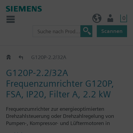
0
BE (de)
Nutzer
Scannen
G120P..2A
G120P-2.2/32A
G120P-2.2/32A
Frequenzumrichter G120P,
FSA, IP20, Filter A, 2.2 kW
Frequenzumrichter zur energieoptimierten
Drehzahlsteuerung oder Drehzahlregelung von
Pumpen-, Kompressor- und Lüftermotoren in
gebäudetechnischen Anwendungen, bestehend aus: