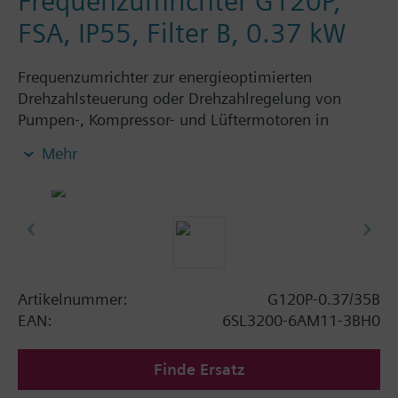
Frequenzumrichter G120P,
FSA, IP55, Filter B, 0.37 kW
Frequenzumrichter zur energieoptimierten
Drehzahlsteuerung oder Drehzahlregelung von
Pumpen-, Kompressor- und Lüftermotoren in
gebäudetechnischen Anwendungen, bestehend aus:
Mehr
Powermodule PM230, ControlUnit CU230P-2 BT mit
Schirmanschlussblech ohne Bedienpanel. Verfügbar
in Schutzart IP20 und IP55.
Zusatzinformation
Die Einbautiefe erhöht sich mit BOP-2 bzw. der
Blindabdeckung um 5 mm und mit IOP um 15 mm.
Artikelnummer:
G120P-0.37/35B
EAN:
6SL3200-6AM11-3BH0
Finde Ersatz