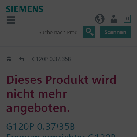
0
BE (de)
Nutzer
Scannen
Austauschhilfe
G120P-0.37/35B
Dieses Produkt wird
nicht mehr
angeboten.
G120P-0.37/35B