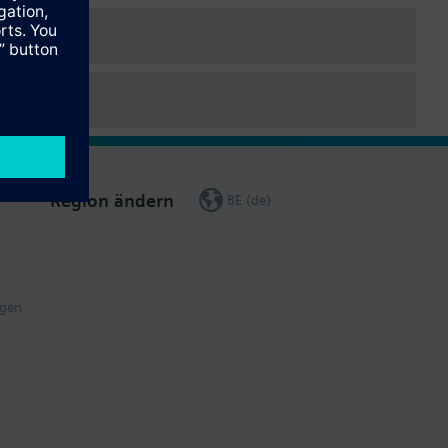
Region ändern
BE (de)
gen