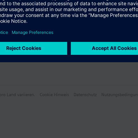
e Daten
Front Module
ro Land variieren.
Cookie Hinweis
Datenschutz
Nutzungsbedingun