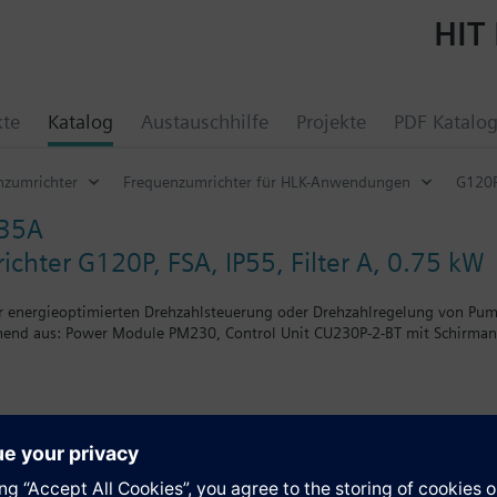
HIT 
kte
Katalog
Austauschhilfe
Projekte
PDF Katalo
nzumrichter
Frequenzumrichter für HLK-Anwendungen
G120P
/35A
chter G120P, FSA, IP55, Filter A, 0.75 kW
r energieoptimierten Drehzahlsteuerung oder Drehzahlregelung von Pu
nd aus: Power Module PM230, Control Unit CU230P-2-BT mit Schirmans
ht sich mit BOP-2 bzw. der Blindabdeckung um 5 mm und mit IOP um 15
e