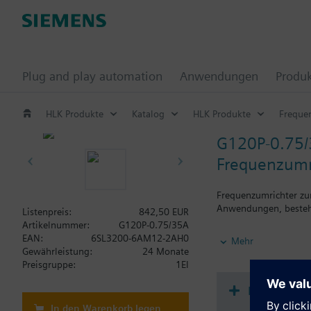
Plug and play automation
Anwendungen
Produ
HLK Produkte
Katalog
HLK Produkte
Freque
G120P-0.75
Frequenzumri
Frequenzumrichter zu
Anwendungen, bestehe
Listenpreis:
842,50 EUR
Artikelnummer:
G120P-0.75/35A
Zusatzinformation
EAN:
6SL3200-6AM12-2AH0
Mehr
Die Einbautiefe erhö
Gewährleistung:
24 Monate
Preisgruppe:
1EI
Dokument
In den Warenkorb legen