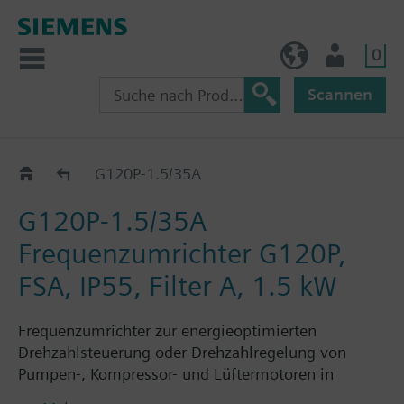
0
BE (de)
Nutzer
Scannen
G120P..5A
G120P-1.5/35A
G120P-1.5/35A
Frequenzumrichter G120P,
FSA, IP55, Filter A, 1.5 kW
Frequenzumrichter zur energieoptimierten
Drehzahlsteuerung oder Drehzahlregelung von
Pumpen-, Kompressor- und Lüftermotoren in
gebäudetechnischen Anwendungen, bestehend aus: