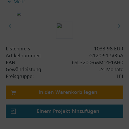
Mehr
Power Module PM230, Control Unit CU230P-2-BT
mit Schirmanschlussblech ohne Bedienpanel.
Zusatzinformation
Die Einbautiefe erhöht sich mit BOP-2 bzw. der
Blindabdeckung um 5 mm und mit IOP um 15 mm.
Listenpreis:
1033,98 EUR
Artikelnummer:
G120P-1.5/35A
EAN:
6SL3200-6AM14-1AH0
Gewährleistung:
24 Monate
Preisgruppe:
1EI
In den Warenkorb legen
Einem Projekt hinzufügen