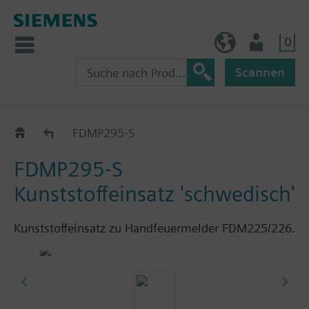
0
BE (de)
Nutzer
Scannen
Zubehör
FDMP295-S
FDMP295-S
Kunststoffeinsatz 'schwedisch'
Kunststoffeinsatz zu Handfeuermelder FDM225/226.