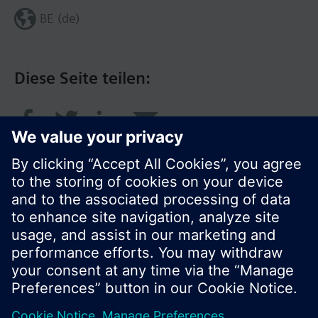
BE (de)
Diese Seite teilen:
© Siemens Schweiz AG 2017
Produktangebot und Preise können pro Land
variieren.