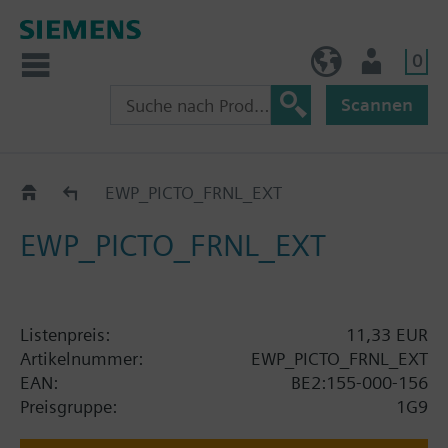
0
BE (de)
Nutzer
Scannen
Katalog
EWP_PICTO_FRNL_EXT
EWP_PICTO_FRNL_EXT
Listenpreis:
11,33 EUR
Artikelnummer:
EWP_PICTO_FRNL_EXT
EAN:
BE2:155-000-156
Preisgruppe:
1G9