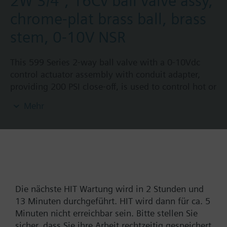
2W 3/4", 16Cv ball valve assy,
chrome-plat brass ball, brass
stem, 0-10V NSR
This 599 Series 2-way ball valve with a 0-10Vdc
control actuator assembly with conduit adapter,
providing 200 PSI close-off, is used to control hot or
chilled water and up to 50% Glycol solution in
Mehr
convectors, fan coil units, unit conditioners,
radiation and reheat coils. This 3/4-inch valve is 16
Cv, with chrome-plated brass ball and brass stem
Artikelnummer:
173C-10310
and an operating handle that can manually operate
EAN:
BPZ:173C-10310
valve in the event of power failure.
Gewährleistung:
24 Monate
Die nächste HIT Wartung wird in 2 Stunden und
Finde Ersatz
13 Minuten durchgeführt. HIT wird dann für ca. 5
Minuten nicht erreichbar sein. Bitte stellen Sie
sicher, dass Sie ihre Arbeit rechtzeitig gespeichert