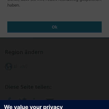
haben.
Dokumente
Technische Daten
Ok
Region ändern
BE (de)
Diese Seite teilen: