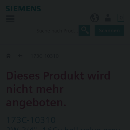
0
BE (de)
Nutzer
Scannen
Austauschhilfe
173C-10310
Dieses Produkt wird
nicht mehr
angeboten.
173C-10310