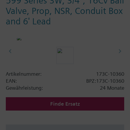
599 Series 3W, 3/4", 16Cv Ball
Valve, Prop, NSR, Conduit Box
and 6' Lead
Artikelnummer:
173C-10360
EAN:
BPZ:173C-10360
Gewährleistung:
24 Monate
Finde Ersatz