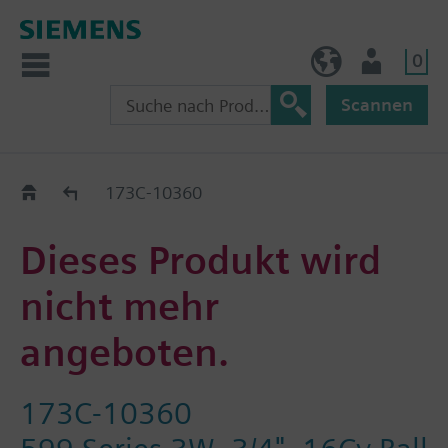
0
BE (de)
Nutzer
Scannen
Austauschhilfe
173C-10360
Dieses Produkt wird
nicht mehr
angeboten.
173C-10360