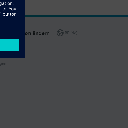
Region ändern
BE (de)
gen