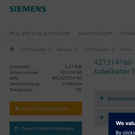
Plug and play automation
Anwendungen
Produ
HLK Produkte
Katalog
HLK Produkte
Fühler
421314160
Listenpreis:
5,37 EUR
Kabelhalter 
Artikelnummer:
421314160
EAN:
BPZ:421314160
Gewährleistung:
24 Monate
Preisgruppe:
1EE
Dokument
In den Warenkorb legen
Technisch
Einem Projekt hinzufügen