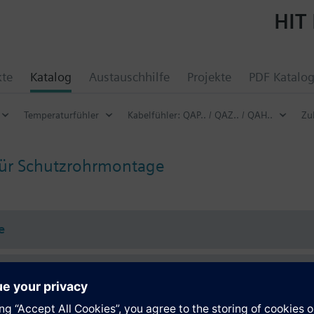
HIT 
kte
Katalog
Austauschhilfe
Projekte
PDF Katalo
Temperaturfühler
Kabelfühler: QAP.. / QAZ.. / QAH..
Zu
für Schutzrohrmontage
e
e Daten