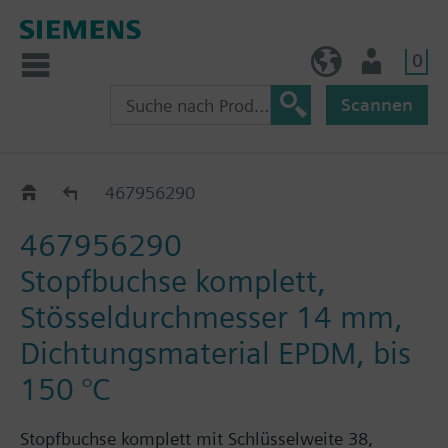
0
BE (de)
Nutzer
Scannen
Ersatzstopfbuchsen zu VVF63..
467956290
467956290
Stopfbuchse komplett,
Stösseldurchmesser 14 mm,
Dichtungsmaterial EPDM, bis
150 °C
Stopfbuchse komplett mit Schlüsselweite 38,