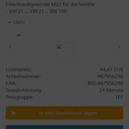
Einschraubgewinde M32 für die Ventile
- VVF21.., VXF21.., DN 100
- VVF22.., VXF22.., DN 100
Mehr
- VVF31.., VXF31.., DN 100…150
- VVF40.., VXF40.., DN 100…150
- VVF41.., VXF41.., DN 50…150
- VVF45.., DN 50…150
Listenpreis:
44,61 EUR
Artikelnummer:
467956290
EAN:
BPZ:467956290
Gewährleistung:
24 Monate
Preisgruppe:
1EF
In den Warenkorb legen