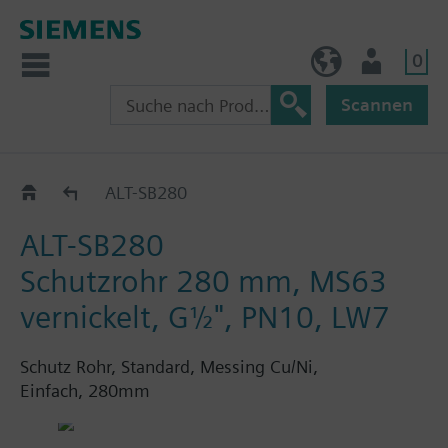
0
BE (de)
Nutzer
Scannen
ALT..
ALT-SB280
ALT-SB280
Schutzrohr 280 mm, MS63
vernickelt, G½", PN10, LW7
Schutz Rohr, Standard, Messing Cu/Ni,
Einfach, 280mm