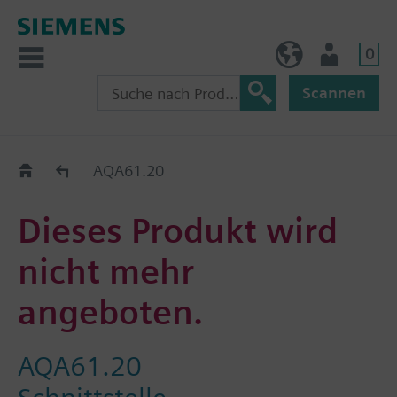
0
BE (de)
Nutzer
Scannen
Austauschhilfe
AQA61.20
Dieses Produkt wird
nicht mehr
angeboten.
AQA61.20