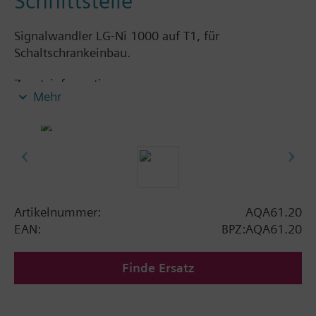
Schnittstelle
Signalwandler LG-Ni 1000 auf T1, für
Schaltschrankeinbau.
Zusatzinformation
Mehr
Mit Trimmpotentiometer.
Artikelnummer:
AQA61.20
EAN:
BPZ:AQA61.20
Finde Ersatz