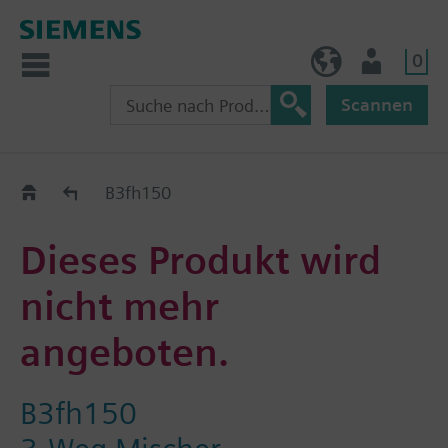
0
BE (de)
Nutzer
Scannen
Austauschhilfe
B3fh150
Dieses Produkt wird
nicht mehr
angeboten.
B3fh150