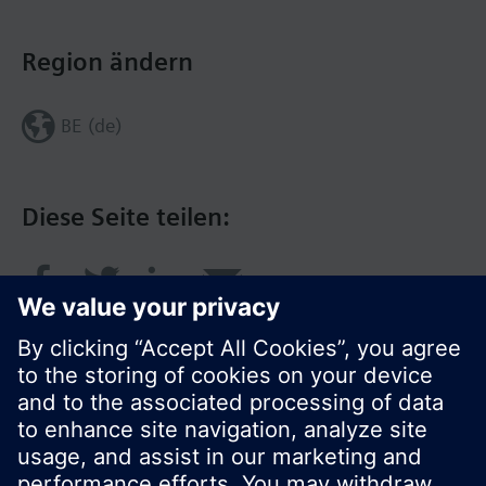
Region ändern
BE (de)
Diese Seite teilen: