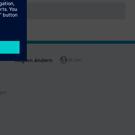
Region ändern
BE (de)
gen