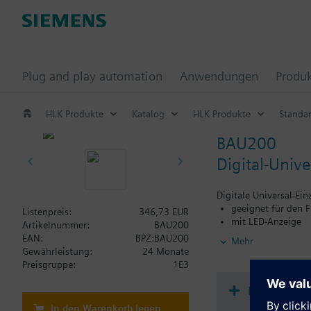
Plug and play automation
Anwendungen
Produ
HLK Produkte
Katalog
HLK Produkte
Standar
BAU200
Digital-Univ
Digitale Universal-Ein
geeignet für den F
Listenpreis:
346,73 EUR
mit LED-Anzeige
Artikelnummer:
BAU200
mit Tasten einstel
EAN:
BPZ:BAU200
Mehr
für alle Fühler vo
Gewährleistung:
24 Monate
Preisgruppe:
1E3
Dokument
In den Warenkorb legen