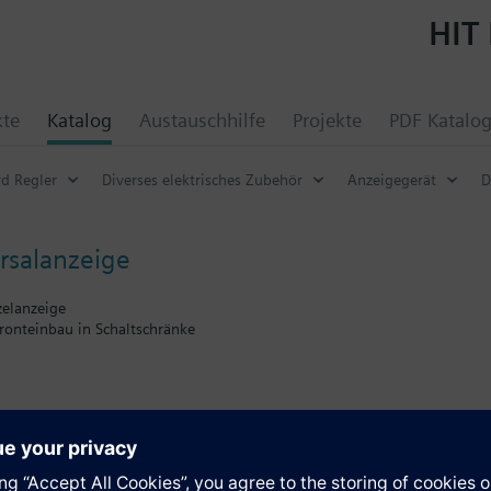
HIT 
kte
Katalog
Austauschhilfe
Projekte
PDF Katalo
d Regler
Diverses elektrisches Zubehör
Anzeigegerät
D
ersalanzeige
zelanzeige
ronteinbau in Schaltschränke
lbares Eingangssignal (Signalart, Messbereich)
n Siemens Building Technologies (LG-Ni 1000, T1, PT100, PT 1000, 0 ... 1
e