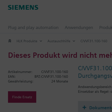
Plug and play automation
Anwendungen
Produ
HLK Produkte
Austauschhilfe
C/VVF31.100-160
Dieses Produkt wird nicht me
C/VVF31.10
Artikelnummer:
C/VVF31.100-160
Durchgangsv
EAN:
BPZ:C/VVF31.100-160
Gewährleistung:
24 Monate
Andwendungsbereich
Einsetzbar als Regel-
Finde Ersatz
Dokument