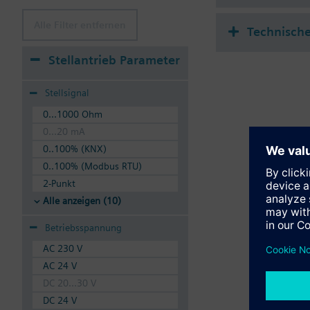
Alle Filter entfernen
Technisch
Stellantrieb Parameter
Stellsignal
0...1000 Ohm
0...20 mA
0..100% (KNX)
0..100% (Modbus RTU)
2-Punkt
Alle anzeigen (10)
Betriebsspannung
AC 230 V
AC 24 V
DC 20...30 V
DC 24 V