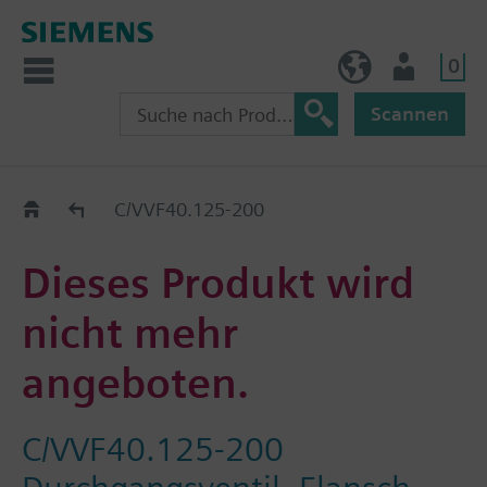
0
BE (de)
Nutzer
Scannen
Austauschhilfe
C/VVF40.125-200
Dieses Produkt wird
nicht mehr
angeboten.
C/VVF40.125-200