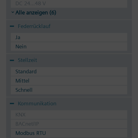
DC 24...48 V
Alle anzeigen (6)
Federrücklauf
Ja
Nein
Stellzeit
Standard
Mittel
Schnell
Kommunikation
KNX
BACnet/IP
Modbus RTU