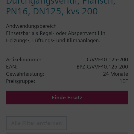
Durchgangsventil, Flansch,
PN16, DN125, kvs 200
Andwendungsbereich
Einsetzbar als Regel- oder Absperrventil in
Heizungs-, Lüftungs- und Klimaanlagen.
Artikelnummer:
C/VVF40.125-200
EAN:
BPZ:C/VVF40.125-200
Gewährleistung:
24 Monate
Preisgruppe:
1EF
Finde Ersatz
Alle Filter entfernen