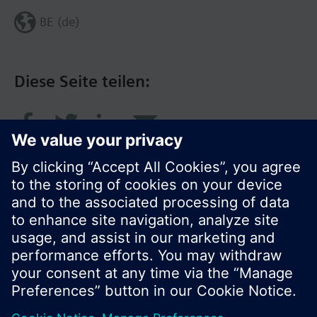
BE (de)
Diese Seite teilen:
© Siemens Schweiz AG 2017
Produktangebot und Preise können pro Land
variieren.