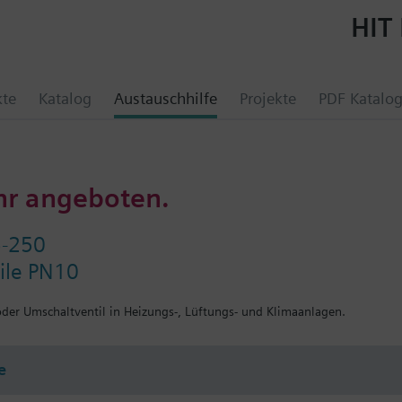
HIT 
kte
Katalog
Austauschhilfe
Projekte
PDF Katalo
hr angeboten.
5-250
ile PN10
 oder Umschaltventil in Heizungs-, Lüftungs- und Klimaanlagen.
e