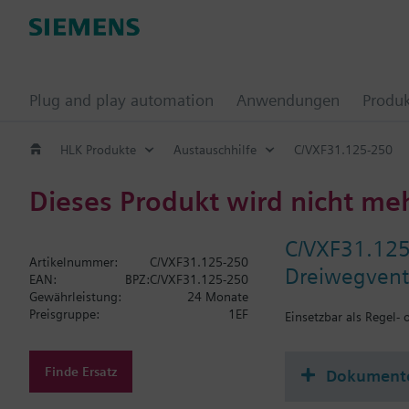
Plug and play automation
Anwendungen
Produ
HLK Produkte
Austauschhilfe
C/VXF31.125-250
Dieses Produkt wird nicht me
C/VXF31.12
Artikelnummer:
C/VXF31.125-250
Dreiwegvent
EAN:
BPZ:C/VXF31.125-250
Gewährleistung:
24 Monate
Preisgruppe:
1EF
Einsetzbar als Regel-
Finde Ersatz
Dokument