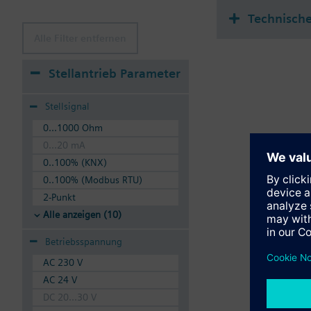
Technisch
Alle Filter entfernen
Stellantrieb Parameter
Stellsignal
0...1000 Ohm
0...20 mA
0..100% (KNX)
0..100% (Modbus RTU)
2-Punkt
Alle anzeigen (10)
Betriebsspannung
AC 230 V
AC 24 V
DC 20...30 V